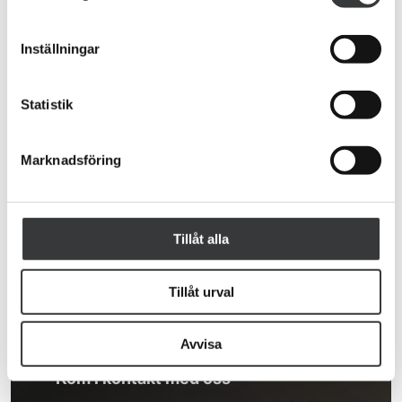
Inställningar
Statistik
En snabb översikt över de ämnen som tas upp i den
här artikeln.
Marknadsföring
Att vara ogooglebar får konsekvenser för
Karlsborg
Tillåt alla
Tillåt urval
Avvisa
Kom i kontakt med oss