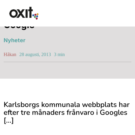
Fortsätt
Karlsborg ”var” borta från
till
innehållet
Google
Erbjudande
Nyheter
Håkan
28 augusti, 2013
3 min
Lösningar
Lösningar
Karlsborgs kommunala webbplats har
efter tre månaders frånvaro i Googles
Synlighet i Google
[...]
Hemsida med WordPres