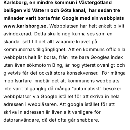
Karlsborg, en mindre kommun i Västergötland
belägen vid Vättern och Göta kanal, har sedan tre
månader varit borta från Google med sin webbplats
www.karlsborg.se.
Webbplatsen har helt enkelt blivit
avindexerad. Detta skulle nog kunna ses som en
skandal sett till det allt växande kravet på
kommunernas tillgänglighet. Att en kommuns officiella
webbplats helt är borta, från inte bara Googles index
utan även sökmotorn Bing, är nog ytterst ovanligt och
givetvis får det också stora konsekvenser. För många
mobilsurfare innebär det att kommunens webbplats
inte varit tillgänglig då många ”automatiskt” besöker
webbplatser via Google istället för att skriva in hela
adressen i webbläsaren. Att googla istället för att
skriva in adressen är även allt vanligare för
datoranvändare, då det ofta går snabbare.