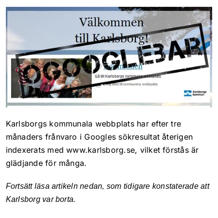
Läs mer
Allt i ett
Läs mer
Sökmarknadsföring
Karlsborgs kommunala webbplats har efter tre
Webbyrå & kommunikat
månaders frånvaro i Googles sökresultat återigen
Kundcase
indexerats med www.karlsborg.se, vilket förstås är
glädjande för många.
Innehållsproduktion
Kontakt
Fortsätt läsa artikeln nedan, som tidigare konstaterade att
Sociala medier
Karlsborg var borta.