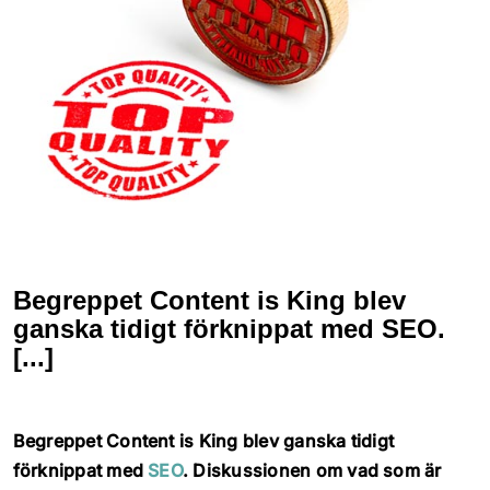
Läs mer
Allt i ett
Läs mer
Sökmarknadsföring
Begreppet Content is King blev
Webbyrå & kommunikat
Kundcase
ganska tidigt förknippat med SEO.
[...]
Innehållsproduktion
Kontakt
Begreppet Content is King blev ganska tidigt
Sociala medier
förknippat med
SEO
. Diskussionen om vad som är