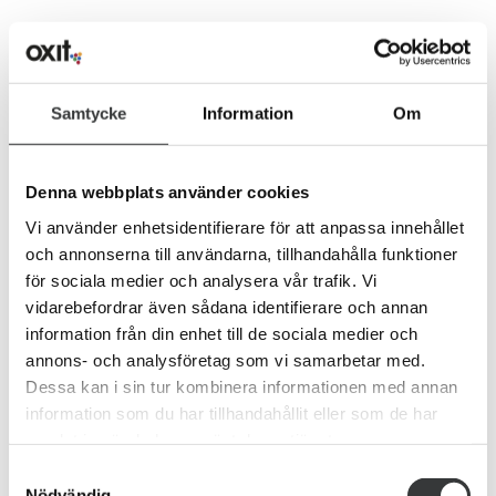
Dela inlägget
Samtycke
Information
Om
Denna webbplats använder cookies
Vi använder enhetsidentifierare för att anpassa innehållet
och annonserna till användarna, tillhandahålla funktioner
för sociala medier och analysera vår trafik. Vi
vidarebefordrar även sådana identifierare och annan
One Comment
information från din enhet till de sociala medier och
annons- och analysföretag som vi samarbetar med.
Pierre
29 december, 2016 at 16:35
- Reply
Dessa kan i sin tur kombinera informationen med annan
Mycket bra Håkan! Något som jag ser som ett hinder
information som du har tillhandahållit eller som de har
för denna branschen är att övertala kunden om alla
samlat in när du har använt deras tjänster.
dessa viktiga ”detaljer” som de ogärna betalar för…
Samtyckesval
Nödvändig