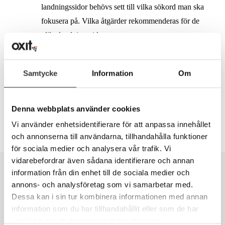
landningssidor behövs sett till vilka sökord man ska
fokusera på. Vilka åtgärder rekommenderas för de
olika landningssidorna.
SEO-analysen är utan tvekan viktig för att lyckas, men
det är ännu viktigare att man tar fram en strategi och plan
Samtycke
Information
Om
för hur man ska implementera SEO för webbplatsen som
sedan genomförs.
Denna webbplats använder cookies
Vi använder enhetsidentifierare för att anpassa innehållet
och annonserna till användarna, tillhandahålla funktioner
för sociala medier och analysera vår trafik. Vi
vidarebefordrar även sådana identifierare och annan
SEO-analys med ditt resultat på 1
information från din enhet till de sociala medier och
minut
annons- och analysföretag som vi samarbetar med.
Dessa kan i sin tur kombinera informationen med annan
information som du har tillhandahållit eller som de har
Är din hemsida tillräckligt bra för att ha en chans att
samlat in när du har använt deras tjänster.