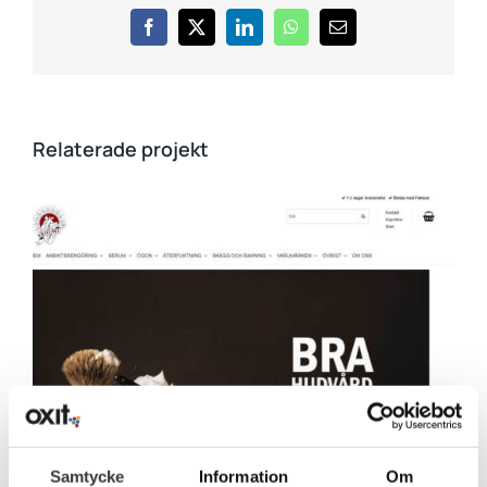
Facebook
X
LinkedIn
WhatsApp
E-
post
Relaterade projekt
Samtycke
Information
Om