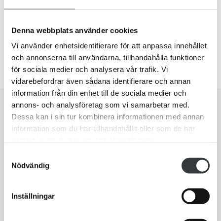
Killfejset.se – Layout, grundläggande SEO och
Denna webbplats använder cookies
rådgivning
Vi använder enhetsidentifierare för att anpassa innehållet
16 december, 2019
och annonserna till användarna, tillhandahålla funktioner
för sociala medier och analysera vår trafik. Vi
vidarebefordrar även sådana identifierare och annan
information från din enhet till de sociala medier och
SEO-analys med ditt resultat på
annons- och analysföretag som vi samarbetar med.
1 minut
Dessa kan i sin tur kombinera informationen med annan
information som du har tillhandahållit eller som de har
samlat in när du har använt deras tjänster.
Är din hemsida tillräckligt bra för att ha en chans
Samtyckesval
Nödvändig
att synas bra på Google?
Testa vår gratis SEO-analys där du får en rapport
Inställningar
med bedömning om din hemsida har grundläggande
SEO på plats redan inom en minut. I värsta fall kan