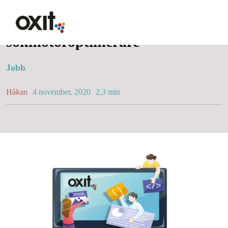
Fortsätt
till
Vi söker SEO-specialist /
innehållet
sökmotoroptimerare
Erbjudande
Jobb
Håkan
4 november, 2020
2,3 min
Lösningar
Lösningar
Synlighet i Google
Hemsida med WordPres