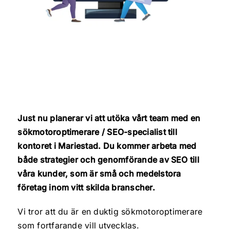
Läs mer
Allt i ett
Läs mer
Sökmarknadsföring
Just nu planerar vi att utöka vårt team med en
sökmotoroptimerare / SEO-specialist till
Webbyrå & kommunikat
kontoret i Mariestad. Du kommer arbeta med
Kundcase
både strategier och genomförande av SEO till
Innehållsproduktion
våra kunder, som är små och medelstora
Kontakt
företag inom vitt skilda branscher.
Sociala medier
Vi tror att du är en duktig sökmotoroptimerare
som fortfarande vill utvecklas.