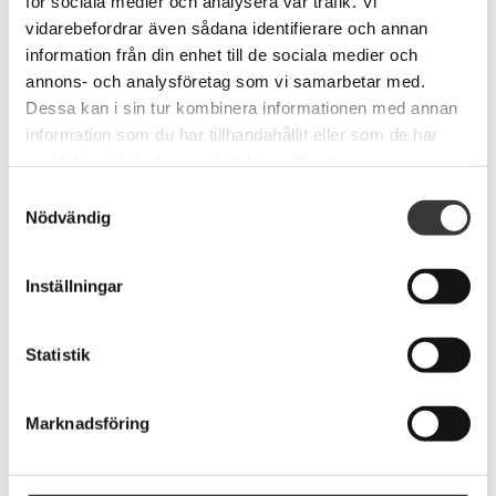
för sociala medier och analysera vår trafik. Vi
vidarebefordrar även sådana identifierare och annan
Jag vill bli kontaktad via telefon
information från din enhet till de sociala medier och
Jag vill bli kontaktad via mejl
annons- och analysföretag som vi samarbetar med.
Dessa kan i sin tur kombinera informationen med annan
Dina kontaktuppgifter
information som du har tillhandahållit eller som de har
samlat in när du har använt deras tjänster.
Samtyckesval
Nödvändig
Inställningar
Statistik
Marknadsföring