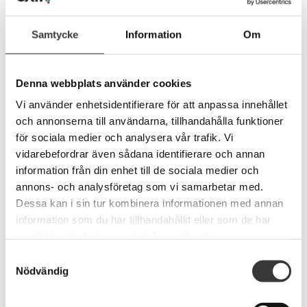
Samtycke
Information
Om
Denna webbplats använder cookies
Vi använder enhetsidentifierare för att anpassa innehållet
Senaste inlägg
och annonserna till användarna, tillhandahålla funktioner
för sociala medier och analysera vår trafik. Vi
vidarebefordrar även sådana identifierare och annan
augusti 6, 2026
information från din enhet till de sociala medier och
Kryddhyllan.nu – SEO-case efter 96% synlighetstapp
annons- och analysföretag som vi samarbetar med.
Dessa kan i sin tur kombinera informationen med annan
information som du har tillhandahållit eller som de har
samlat in när du har använt deras tjänster.
Samtyckesval
Nödvändig