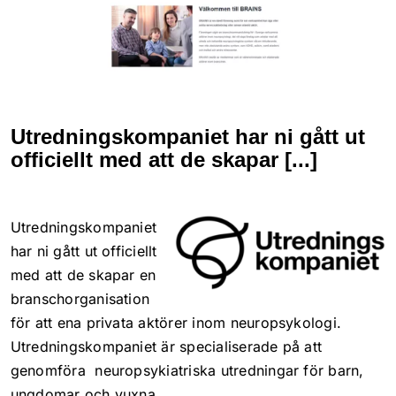
Läs mer
Allt i ett
Läs mer
Utredningskompaniet har ni gått ut
officiellt med att de skapar [...]
Sökmarknadsföring
Utredningskompaniet
Webbyrå & kommunikat
har ni gått ut officiellt
Kundcase
med att de skapar en
branschorganisation
Innehållsproduktion
Kontakt
för att ena privata aktörer inom neuropsykologi.
Utredningskompaniet är specialiserade på att
Sociala medier
genomföra neuropsykiatriska utredningar för barn,
ungdomar och vuxna.