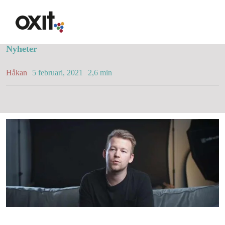
Fortsätt
till
Fotograf i Mariestad
innehållet
Nyheter
Erbjudande
Håkan
5 februari, 2021
2,6 min
Lösningar
Lösningar
Synlighet i Google
Hemsida med WordPres