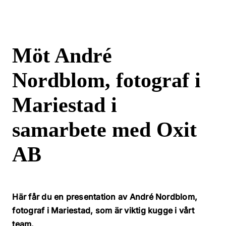
Läs mer
Allt i ett
Möt André
Läs mer
Nordblom, fotograf i
Mariestad i
Sökmarknadsföring
samarbete med Oxit
Webbyrå & kommunikat
Kundcase
AB
Innehållsproduktion
Kontakt
Här får du en presentation av André Nordblom,
Sociala medier
fotograf i Mariestad, som är viktig kugge i vårt
team.