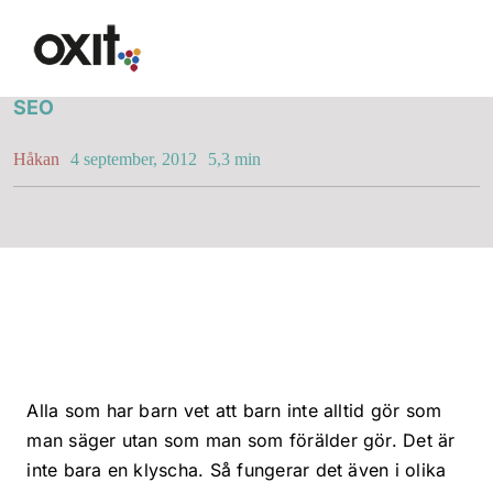
Fortsätt
Google är bara Google
till
innehållet
SEO
Erbjudande
Håkan
4 september, 2012
5,3 min
Lösningar
Lösningar
Alla som har barn vet att barn inte alltid gör som
Synlighet i Google
man säger utan som man som förälder gör. Det är
inte bara en klyscha. Så fungerar det även i olika
Hemsida med WordPres