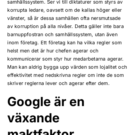
samhällssystem. Ser vi till diktaturer som styrs av
Läs mer
korrupta ledare, oavsett om de kallas höger eller
Allt i ett
vänster, så är dessa samhällen ofta nersmutsade
av korruption på alla nivåer. Detta gäller inte bara
Läs mer
barnuppfostran och samhällssystem, utan även
inom företag. Ett företag kan ha vilka regler som
helst men det är hur chefen agerar och
kommunicerar som styr hur medarbetarna agerar.
Sökmarknadsföring
Man kan aldrig bygga upp värden som lojalitet och
effektivitet med nedskrivna regler om inte de som
Webbyrå & kommunikat
skriver reglerna lever och agerar efter dem.
Kundcase
Google är en
Innehållsproduktion
Kontakt
växande
Sociala medier
maktfaktor