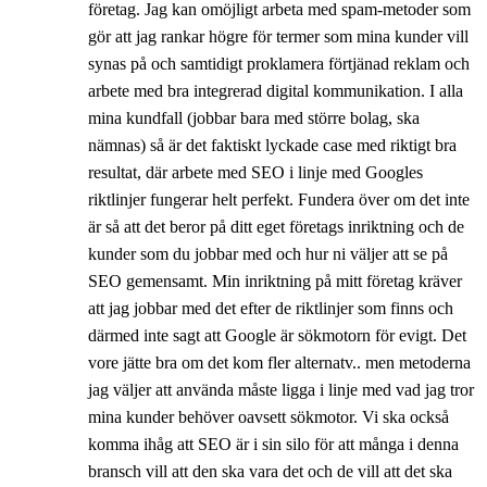
företag. Jag kan omöjligt arbeta med spam-metoder som
gör att jag rankar högre för termer som mina kunder vill
synas på och samtidigt proklamera förtjänad reklam och
arbete med bra integrerad digital kommunikation. I alla
mina kundfall (jobbar bara med större bolag, ska
nämnas) så är det faktiskt lyckade case med riktigt bra
resultat, där arbete med SEO i linje med Googles
riktlinjer fungerar helt perfekt. Fundera över om det inte
är så att det beror på ditt eget företags inriktning och de
kunder som du jobbar med och hur ni väljer att se på
SEO gemensamt. Min inriktning på mitt företag kräver
att jag jobbar med det efter de riktlinjer som finns och
därmed inte sagt att Google är sökmotorn för evigt. Det
vore jätte bra om det kom fler alternatv.. men metoderna
jag väljer att använda måste ligga i linje med vad jag tror
mina kunder behöver oavsett sökmotor. Vi ska också
komma ihåg att SEO är i sin silo för att många i denna
bransch vill att den ska vara det och de vill att det ska