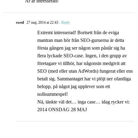
Är är intresserad!
swed
27 maj, 2014 at 22:43
- Reply
Extremt intresserad! Bortsett från de eviga
mantran man hör från SEO-guruerna är detta
första gången jag ser någon som påstår sig ha
flera lyckade SEO-case. Ingen, i den grupp av
företagare vi tillhör, har någonsin medgivit att
SEO (med eller utan AdWords) fungerat eller ens
betalt sig. Sammantaget har vi plöjt ner ofantliga
belopp, på något jag upplever som ett
nollsummespel!
Nä, tänkte väl det… inga case… idag rycker vi:
2014 ONSDAG 28 MAJ