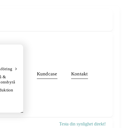
föring
Kundcase
Kontakt
å &
onsbyrå
duktion
Testa din synlighet direkt!