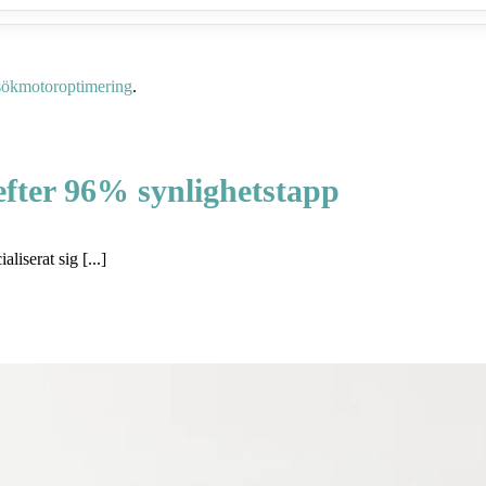
sökmotoroptimering
.
fter 96% synlighetstapp
iserat sig [...]