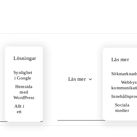
Lösningar
Läs mer
Synlighet
Sökmarknads
i Google
Läs mer
Webbyr
Hemsida
kommunikati
med
Innehållspro
WordPress
Sociala
Allt i
medier
ett