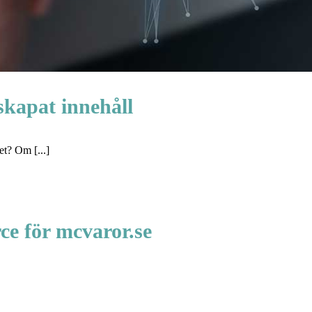
kapat innehåll
t? Om [...]
ce för mcvaror.se