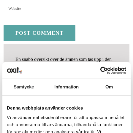
En snabb översikt över de ämnen som tas upp i den
här artikeln.
Samtycke
Information
Om
Varför ett inlägg om Google översätt på
en SEO-blogg?
Denna webbplats använder cookies
Vi använder enhetsidentifierare för att anpassa innehållet
och annonserna till användarna, tillhandahålla funktioner
för sociala medier och analysera vår trafik. Vi