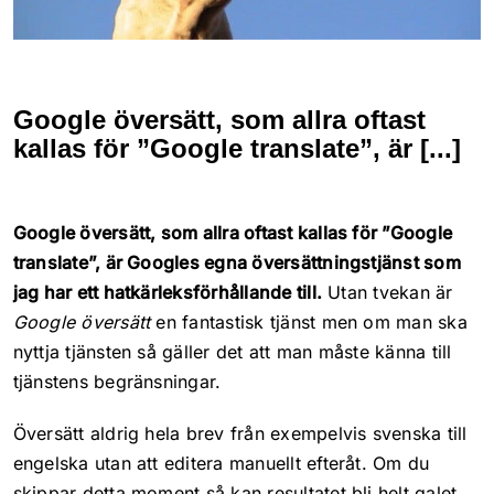
Läs mer
Allt i ett
Google översätt, som allra oftast
Läs mer
kallas för ”Google translate”, är [...]
Sökmarknadsföring
Google översätt, som allra oftast kallas för ”Google
translate”, är Googles egna översättningstjänst som
jag har ett hatkärleksförhållande till.
Utan tvekan är
Webbyrå & kommunikat
Kundcase
Google översätt
en fantastisk tjänst men om man ska
nyttja tjänsten så gäller det att man måste känna till
Innehållsproduktion
tjänstens begränsningar.
Kontakt
Översätt aldrig hela brev från exempelvis svenska till
Sociala medier
engelska utan att editera manuellt efteråt. Om du
skippar detta moment så kan resultatet bli helt galet.