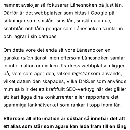
namnet avslöjar så fokuserar Lånesnoken på just lån.
Därför är det webbplatser som hittas i Google på
sökningar som smslån, sms lån, smslån utan uc,
snabblån och låna pengar som Lånesnoken samlar in
och lagrar i sin databas.
Om detta vore det enda så vore Lånesnoken en
ganska
tjänst, men eftersom Lånesnoken samlar
rutten
in information om vilken IP:adress webbplatsen ligger
på, vem som äger den, vilken
som används,
registrar
vilket datum den skapades, vilka DNS:er som används
m.m så blir det ett kraftfullt SEO-verktyg när det gäller
att kartlägga dina konkurrenter eller rapportera det
spammiga länknätverket som rankar i topp inom lån.
Eftersom all information är sökbar så innebär det att
alias som står som ägare kan leda fram till en lång
ett