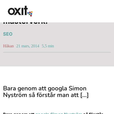
Fortsätt
till
Lånesnoken, ett kreativt
innehållet
mästerverk!
Erbjudande
SEO
Håkan
21 mars, 2014
5,5 min
Lösningar
Lösningar
Bara genom att googla Simon
Nyström så förstår man att [...]
Synlighet i Google
Hemsida med WordPres