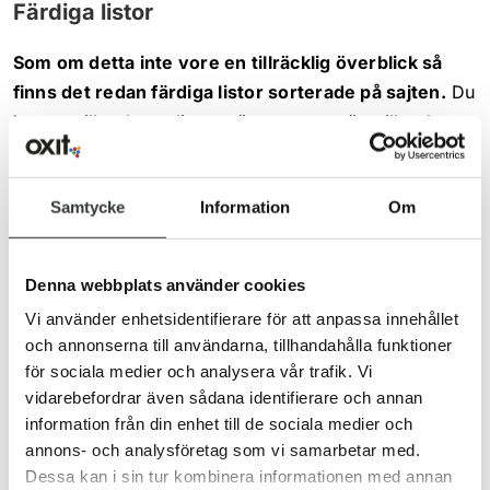
Färdiga listor
Som om detta inte vore en tillräcklig överblick så
finns det redan färdiga listor sorterade på sajten.
Du
kan se vilka de vanligaste ägarnamnen är, vilka de
vanligaste skapandedatumen är, vilka de senaste
webbplatserna är som hittats vid en sökning och vilka
Samtycke
Information
Om
de vanligaste ip-numren samt C-klasser är och annat.
Även om man kan tycka att Simon kanske springer
Denna webbplats använder cookies
Googles ärenden med Lånesnoken så är det ändå
Vi använder enhetsidentifierare för att anpassa innehållet
ett klart intressant program
som faktiskt visar
och annonserna till användarna, tillhandahålla funktioner
samma saker som Google också relativt enkelt skulle
för sociala medier och analysera vår trafik. Vi
kunna kolla upp. Syns du väl i snoken så kan du nog
vidarebefordrar även sådana identifierare och annan
utgå ifrån att Google så småningom också kommer att
information från din enhet till de sociala medier och
elda upp din webbplats. Du kan faktiskt ha
annons- och analysföretag som vi samarbetar med.
användning av snoken – och det är att utgå från den
Dessa kan i sin tur kombinera informationen med annan