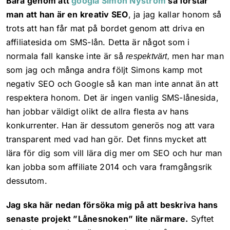
Bara genom att
googla Simon Nyström
så förstår
Läs mer
man att han är en kreativ SEO
, ja jag kallar honom så
trots att han får mat på bordet genom att driva en
Allt i ett
affiliatesida om SMS-lån. Detta är något som i
normala fall kanske inte är så
men har man
respektvärt,
Läs mer
som jag och många andra följt Simons kamp mot
negativ SEO och Google så kan man inte annat än att
respektera honom. Det är ingen vanlig SMS-lånesida,
Sökmarknadsföring
han jobbar väldigt olikt de allra flesta av hans
konkurrenter.
Han är dessutom generös nog att vara
transparent med vad han gör. Det finns mycket att
Webbyrå & kommunikat
Kundcase
lära för dig som vill lära dig mer om SEO och hur man
kan jobba som affiliate 2014 och vara framgångsrik
Innehållsproduktion
dessutom.
Kontakt
Jag ska här nedan försöka mig på att beskriva hans
Sociala medier
senaste projekt ”Lånesnoken” lite närmare.
Syftet