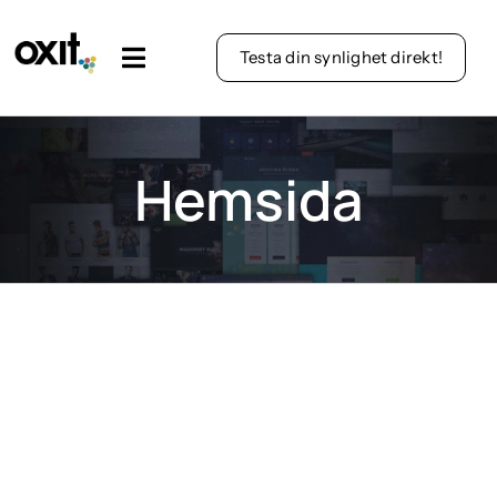
Fortsätt
till
Testa din synlighet direkt!
Toggle
innehållet
Navigation
Lösningar
Hemsida
Läs mer
Kontakt