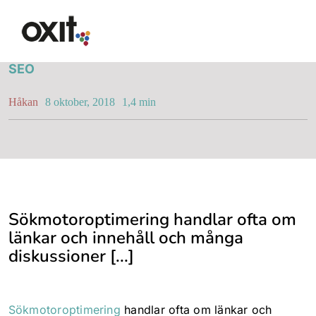
Fortsätt
Värdet av 10000 ord
till
innehållet
SEO
Erbjudande
Håkan
8 oktober, 2018
1,4 min
Lösningar
Lösningar
Sökmotoroptimering handlar ofta om
länkar och innehåll och många
diskussioner [...]
Synlighet i Google
Sökmotoroptimering
handlar ofta om länkar och
Hemsida med WordPres