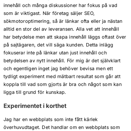
Läs mer
innehåll och många diskussioner har fokus på vad
som är viktigast. När företag säljer SEO,
Allt i ett
sökmotoroptimering, så är länkar ofta eller ja nästan
alltid en stor del av leveransen. Alla vet att innehåll
Läs mer
har betydelse men att skapa innehåll läggs oftast över
på sajtägaren, det vill säga kunden. Detta inlägg
fokuserar inte på länkar utan just innehåll och
Sökmarknadsföring
betydelsen av nytt innehåll. För mig är det självklart
och egentligen inget jag behöver bevisa men ett
tydligt experiment med mätbart resultat som går att
Webbyrå & kommunikat
koppla till vad som gjorts är bra och något som kan
Kundcase
ligga till grund för kunskap.
Innehållsproduktion
Kontakt
Experimentet i korthet
Sociala medier
Jag har en webbplats som inte fått kärlek
överhuvudtaget. Det handlar om en webbplats som